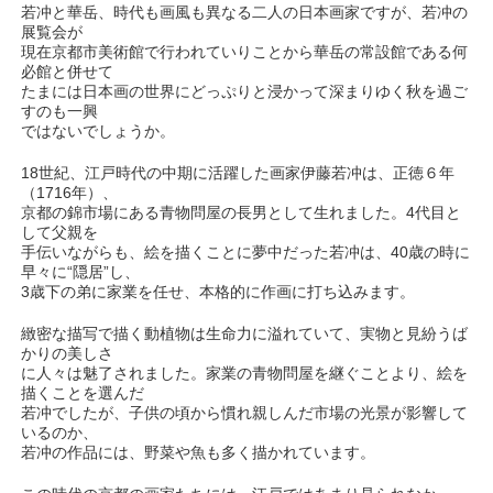
若冲と華岳、時代も画風も異なる二人の日本画家ですが、若冲の
展覧会が
現在京都市美術館で行われていりことから華岳の常設館である何
必館と併せて
たまには日本画の世界にどっぷりと浸かって深まりゆく秋を過ご
すのも一興
ではないでしょうか。
18世紀、江戸時代の中期に活躍した画家伊藤若冲は、正徳６年
（1716年）、
京都の錦市場にある青物問屋の長男として生れました。4代目と
して父親を
手伝いながらも、絵を描くことに夢中だった若冲は、40歳の時に
早々に“隠居”し、
3歳下の弟に家業を任せ、本格的に作画に打ち込みます。
緻密な描写で描く動植物は生命力に溢れていて、実物と見紛うば
かりの美しさ
に人々は魅了されました。家業の青物問屋を継ぐことより、絵を
描くことを選んだ
若冲でしたが、子供の頃から慣れ親しんだ市場の光景が影響して
いるのか、
若冲の作品には、野菜や魚も多く描かれています。