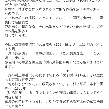
この時代の京都の画家たちには、江戸ではあまり見られなかっ
た“自由性”があり、
狩野派、琳派などに代表される個性的な作品を描く画家が多かっ
たのです。
とりわけ若冲は流派にとどまることなく、中国画を参考にし、写
実的で装飾的な
花鳥画や、斬新なタッチの水墨画などでその才能を発揮し、異色
の作品を数多く
残しています。
今回の京都市美術館での展覧会（12月4日まで）には『鵜のどじ
ょう図』、
『波濤鯉魚図』、『雪中雄鶏図』、『象と鯨図屏風』、『百犬
図』、更には
多色刷りの華麗な屏風画『樹花鳥獣図屏風』などが展示されてい
ます。
★
一方の村上華岳はその代表作である『太子樹下禅那図』が祇園に
ある京都現代美術館
「何必館かひつかん」に収蔵されています。村上華岳、本名武田
震一は1888年
（明治21年）大阪に生まれましたが家庭の事情により幼児期から
両親と離れ
遠戚の家で育てられました。やがて養家である村上家の家督を継
いで京都市立