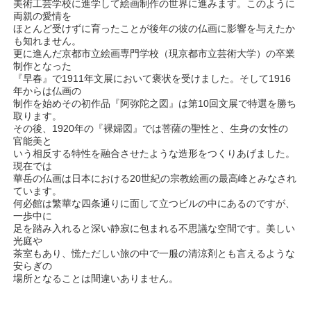
美術工芸学校に進学して絵画制作の世界に進みます。このように
両親の愛情を
ほとんど受けずに育ったことが後年の彼の仏画に影響を与えたか
も知れません。
更に進んだ京都市立絵画専門学校（現京都市立芸術大学）の卒業
制作となった
『早春』で1911年文展において褒状を受けました。そして1916
年からは仏画の
制作を始めその初作品『阿弥陀之図』は第10回文展で特選を勝ち
取ります。
その後、1920年の『裸婦図』では菩薩の聖性と、生身の女性の
官能美と
いう相反する特性を融合させたような造形をつくりあげました。
現在では
華岳の仏画は日本における20世紀の宗教絵画の最高峰とみなされ
ています。
何必館は繁華な四条通りに面して立つビルの中にあるのですが、
一歩中に
足を踏み入れると深い静寂に包まれる不思議な空間です。美しい
光庭や
茶室もあり、慌ただしい旅の中で一服の清涼剤とも言えるような
安らぎの
場所となることは間違いありません。