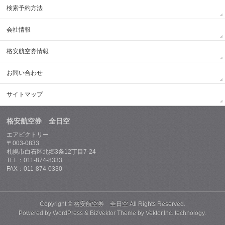
検索予約方法
会社情報
格安航空券情報
お問い合わせ
サイトマップ
格安航空券 全日空
エアビクトリー
〒003-0833
札幌市白石区北郷3条12丁目7-24
TEL：011-874-8333
FAX：011-874-0330
Copyright ©
格安航空券 全日空
All Rights Reserved.
Powered by
WordPress
&
BizVektor Theme
by
Vektor,Inc.
technology.