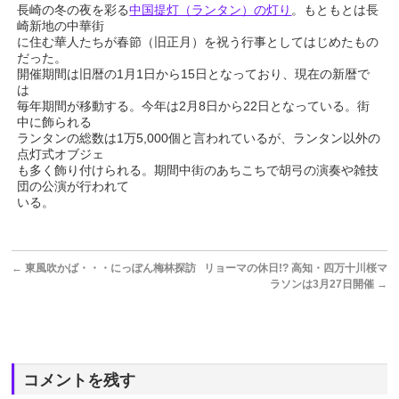
長崎の冬の夜を彩る
中国提灯（ランタン）の灯り
。もともとは長
崎新地の中華街
に住む華人たちが春節（旧正月）を祝う行事としてはじめたもの
だった。
開催期間は旧暦の1月1日から15日となっており、現在の新暦で
は
毎年期間が移動する。今年は2月8日から22日となっている。街
中に飾られる
ランタンの総数は1万5,000個と言われているが、ランタン以外の
点灯式オブジェ
も多く飾り付けられる。期間中街のあちこちで胡弓の演奏や雑技
団の公演が行われて
いる。
←
東風吹かば・・・にっぽん梅林探訪
リョーマの休日!? 高知・四万十川桜マ
ラソンは3月27日開催
→
コメントを残す